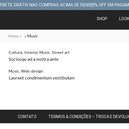
FRETE GRÁTIS NAS COMPRAS ACIMA DE R$500
5% OFF EM PAGAM
SHOP
LOO
Home
Music
Culture
,
Interior
,
Music
,
Street art
Sociosqu ad a nostra ante
Music
,
Web-design
Laoreet condimentum vestibulum
CONTATO
TERMOS & CONDIÇÕES – TROCA E DEVOL