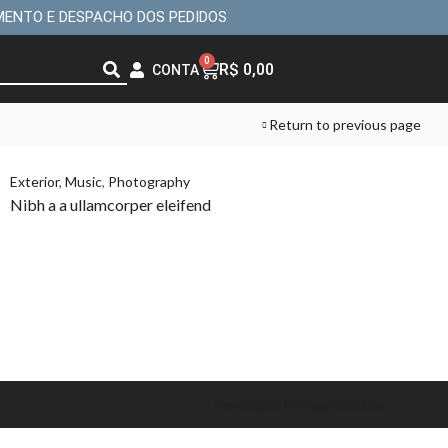
MENTO E DESPACHO DOS PEDIDOS
0
R$
0,00
CONTA
Return to previous page
Exterior
,
Music
,
Photography
Nibh a a ullamcorper eleifend
Developed By: AgenciaBow