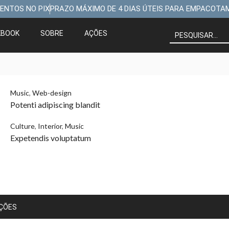
ENTOS NO PIX
PRAZO MÁXIMO DE 4 DIAS ÚTEIS PARA EMPACOTA
KBOOK
SOBRE
AÇÕES
Music
,
Web-design
Potenti adipiscing blandit
Culture
,
Interior
,
Music
Expetendis voluptatum
UÇÕES