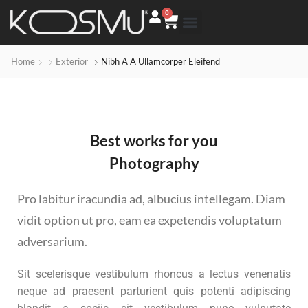
0
Home
Exterior
Nibh A A Ullamcorper Eleifend
Best works for you
Photography
Pro labitur iracundia ad, albucius intellegam. Diam
vidit option ut pro, eam ea expetendis voluptatum
adversarium.
Sit scelerisque vestibulum rhoncus a lectus venenatis
neque ad praesent parturient quis potenti adipiscing