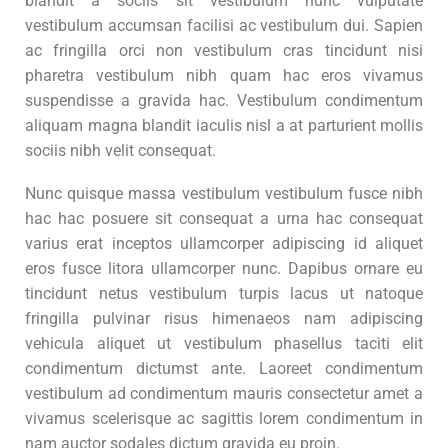
blandit a sociis sit vestibulum nunc vulputate
vestibulum accumsan facilisi ac vestibulum dui. Sapien
ac fringilla orci non vestibulum cras tincidunt nisi
pharetra vestibulum nibh quam hac eros vivamus
suspendisse a gravida hac. Vestibulum condimentum
aliquam magna blandit iaculis nisl a at parturient mollis
sociis nibh velit consequat.
Nunc quisque massa vestibulum vestibulum fusce nibh
hac hac posuere sit consequat a urna hac consequat
varius erat inceptos ullamcorper adipiscing id aliquet
eros fusce litora ullamcorper nunc. Dapibus ornare eu
tincidunt netus vestibulum turpis lacus ut natoque
fringilla pulvinar risus himenaeos nam adipiscing
vehicula aliquet ut vestibulum phasellus taciti elit
condimentum dictumst ante. Laoreet condimentum
vestibulum ad condimentum mauris consectetur amet a
vivamus scelerisque ac sagittis lorem condimentum in
nam auctor sodales dictum gravida eu proin.