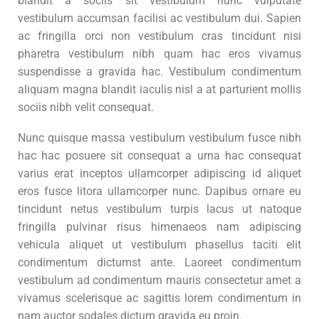
blandit a sociis sit vestibulum nunc vulputate
vestibulum accumsan facilisi ac vestibulum dui. Sapien
ac fringilla orci non vestibulum cras tincidunt nisi
pharetra vestibulum nibh quam hac eros vivamus
suspendisse a gravida hac. Vestibulum condimentum
aliquam magna blandit iaculis nisl a at parturient mollis
sociis nibh velit consequat.
Nunc quisque massa vestibulum vestibulum fusce nibh
hac hac posuere sit consequat a urna hac consequat
varius erat inceptos ullamcorper adipiscing id aliquet
eros fusce litora ullamcorper nunc. Dapibus ornare eu
tincidunt netus vestibulum turpis lacus ut natoque
fringilla pulvinar risus himenaeos nam adipiscing
vehicula aliquet ut vestibulum phasellus taciti elit
condimentum dictumst ante. Laoreet condimentum
vestibulum ad condimentum mauris consectetur amet a
vivamus scelerisque ac sagittis lorem condimentum in
nam auctor sodales dictum gravida eu proin.