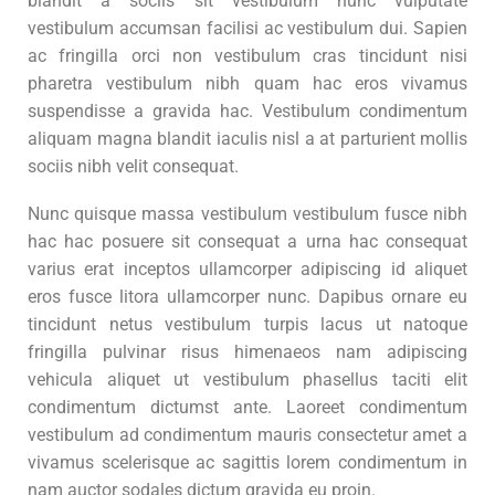
blandit a sociis sit vestibulum nunc vulputate
vestibulum accumsan facilisi ac vestibulum dui. Sapien
ac fringilla orci non vestibulum cras tincidunt nisi
pharetra vestibulum nibh quam hac eros vivamus
suspendisse a gravida hac. Vestibulum condimentum
aliquam magna blandit iaculis nisl a at parturient mollis
sociis nibh velit consequat.
Nunc quisque massa vestibulum vestibulum fusce nibh
hac hac posuere sit consequat a urna hac consequat
varius erat inceptos ullamcorper adipiscing id aliquet
eros fusce litora ullamcorper nunc. Dapibus ornare eu
tincidunt netus vestibulum turpis lacus ut natoque
fringilla pulvinar risus himenaeos nam adipiscing
vehicula aliquet ut vestibulum phasellus taciti elit
condimentum dictumst ante. Laoreet condimentum
vestibulum ad condimentum mauris consectetur amet a
vivamus scelerisque ac sagittis lorem condimentum in
nam auctor sodales dictum gravida eu proin.