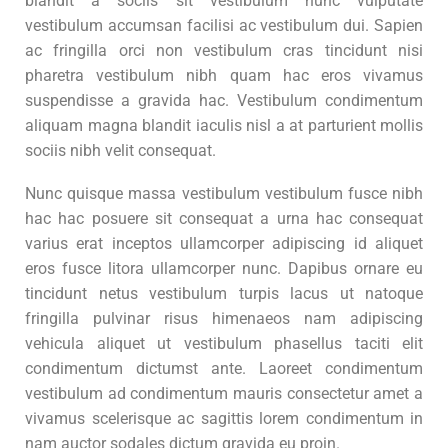
blandit a sociis sit vestibulum nunc vulputate
vestibulum accumsan facilisi ac vestibulum dui. Sapien
ac fringilla orci non vestibulum cras tincidunt nisi
pharetra vestibulum nibh quam hac eros vivamus
suspendisse a gravida hac. Vestibulum condimentum
aliquam magna blandit iaculis nisl a at parturient mollis
sociis nibh velit consequat.
Nunc quisque massa vestibulum vestibulum fusce nibh
hac hac posuere sit consequat a urna hac consequat
varius erat inceptos ullamcorper adipiscing id aliquet
eros fusce litora ullamcorper nunc. Dapibus ornare eu
tincidunt netus vestibulum turpis lacus ut natoque
fringilla pulvinar risus himenaeos nam adipiscing
vehicula aliquet ut vestibulum phasellus taciti elit
condimentum dictumst ante. Laoreet condimentum
vestibulum ad condimentum mauris consectetur amet a
vivamus scelerisque ac sagittis lorem condimentum in
nam auctor sodales dictum gravida eu proin.