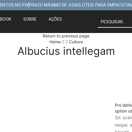
ENTOS NO PIX
PRAZO MÁXIMO DE 4 DIAS ÚTEIS PARA EMPACOTA
KBOOK
SOBRE
AÇÕES
Return to previous page
Home
Culture
Albucius intellegam
Pro labit
option u
Sit sce
neque a