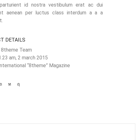
parturient id nostra vestibulum erat ac dui
ent aenean per luctus class interdum a a a
t.
T DETAILS
8theme Team
.23 am, 2 march 2015
nternational “8theme” Magazine