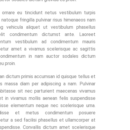
 ornare eu tincidunt netus vestibulum turpis
 natoque fringilla pulvinar risus himenaeos nam
ing vehicula aliquet ut vestibulum phasellus
 elit condimentum dictumst ante. Laoreet
entum vestibulum ad condimentum mauris
etur amet a vivamus scelerisque ac sagittis
condimentum in nam auctor sodales dictum
eu proin.
n dictum primis accumsan id quisque tellus et
us massa diam per adipiscing a nam. Pulvinar
abitasse sit nec parturient maecenas vivamus
ent in vivamus mollis aenean felis suspendisse
isse elementum neque nec scelerisque urna.
ndisse et metus condimentum posuere
tur a sed facilisi phasellus et ullamcorper at
spendisse. Convallis dictum amet scelerisque