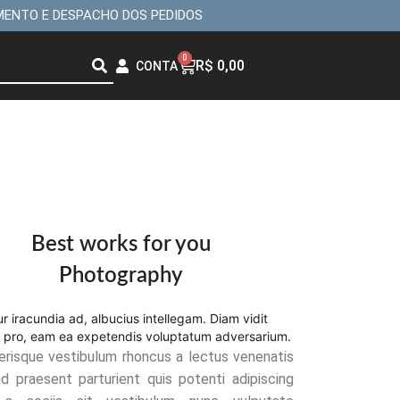
MENTO E DESPACHO DOS PEDIDOS
0
R$
0,00
CONTA
Best works for you
Photography
ur iracundia ad, albucius intellegam. Diam vidit
t pro, eam ea expetendis voluptatum adversarium.
lerisque vestibulum rhoncus a lectus venenatis
d praesent parturient quis potenti adipiscing