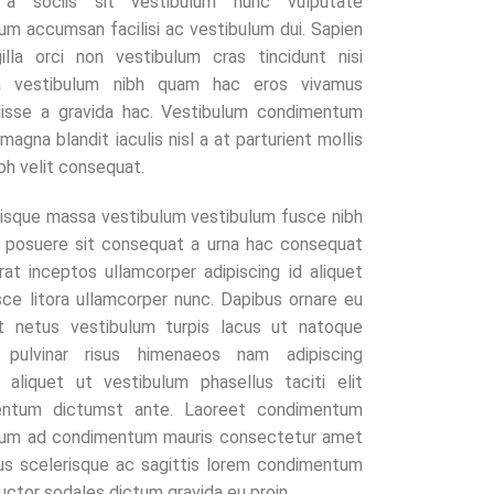
t a sociis sit vestibulum nunc vulputate
um accumsan facilisi ac vestibulum dui. Sapien
gilla orci non vestibulum cras tincidunt nisi
ra vestibulum nibh quam hac eros vivamus
isse a gravida hac. Vestibulum condimentum
magna blandit iaculis nisl a at parturient mollis
ibh velit consequat.
isque massa vestibulum vestibulum fusce nibh
 posuere sit consequat a urna hac consequat
rat inceptos ullamcorper adipiscing id aliquet
sce litora ullamcorper nunc. Dapibus ornare eu
nt netus vestibulum turpis lacus ut natoque
la pulvinar risus himenaeos nam adipiscing
a aliquet ut vestibulum phasellus taciti elit
entum dictumst ante. Laoreet condimentum
lum ad condimentum mauris consectetur amet
us scelerisque ac sagittis lorem condimentum
uctor sodales dictum gravida eu proin.