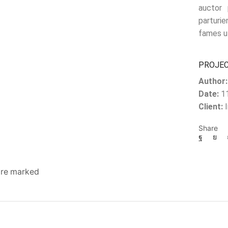
auctor 
parturi
fames u
PROJEC
Author:
Date:
11
Client:
I
Share
 are marked