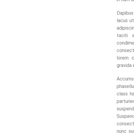
Dapibus
lacus ut
adipisc
taciti
condim
consect
lorem 
gravida 
Accumsa
phasell
class h
parturi
suspend
Suspe
consecte
nunc su