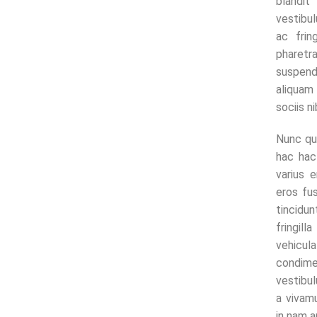
blandi
vestibul
ac frin
pharet
suspend
aliquam 
sociis n
Nunc qu
hac hac
varius e
eros fu
tincidu
fringil
vehicul
condim
vestibu
a vivam
in nam a