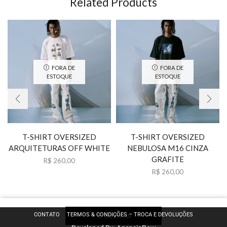
Related Products
FORA DE
FORA DE
ESTOQUE
ESTOQUE
T-SHIRT OVERSIZED
T-SHIRT OVERSIZED
ARQUITETURAS OFF WHITE
NEBULOSA M16 CINZA
GRAFITE
R$
260,00
R$
260,00
CONTATO
TERMOS & CONDIÇÕES – TROCA E DEVOLUÇÕES
BUY NOW